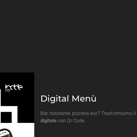
Digital Menù
Bar, ristorante, pizzeria ecc? Trasformiamo il
digitale
con Qr Code.